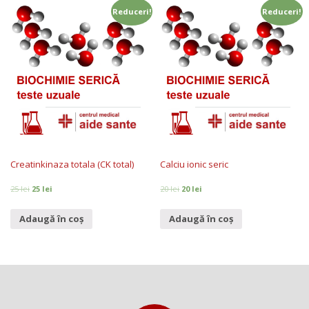
Reduceri!
Reduceri!
Creatinkinaza totala (CK total)
Calciu ionic seric
25
lei
25
lei
20
lei
20
lei
Adaugă în coș
Adaugă în coș