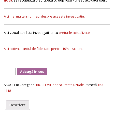
nota
: se recolteaza o eprubeta cu dop rosu / cheag activator (ser).
Aici mai multe informatii despre aceasta investigatie.
Aici vizualizati lista investigatiilor cu
preturile actualizate
.
Aici activati cardul de fidelitate pentru 10% discount.
Cantitate
Adaugă în coș
Creatinina
serica
SKU:
1118
Categorie:
BIOCHIMIE serica - teste uzuale
Etichetă:
BSC-
1118
Descriere