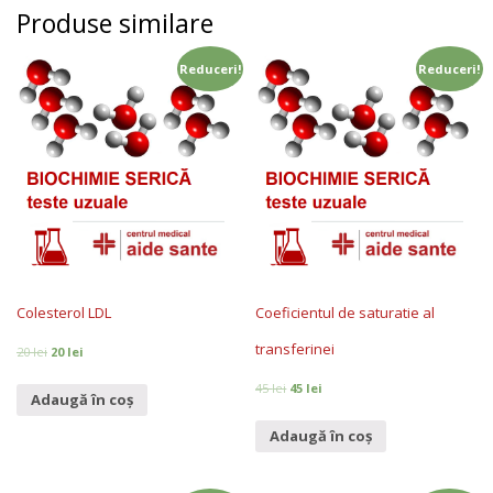
Produse similare
Reduceri!
Reduceri!
Colesterol LDL
Coeficientul de saturatie al
transferinei
20
lei
20
lei
45
lei
45
lei
Adaugă în coș
Adaugă în coș