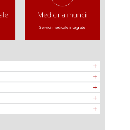
ale
Medicina muncii
m
Servicii medicale integrate