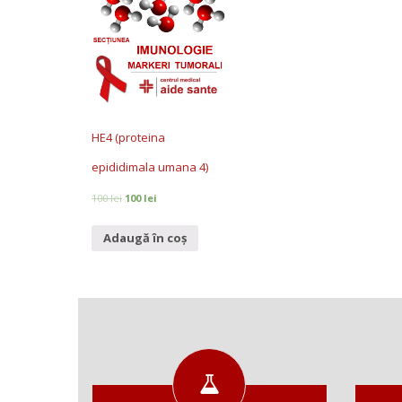
HE4 (proteina
epididimala umana 4)
100
lei
100
lei
Adaugă în coș