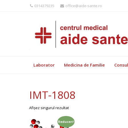
0314379235
office@aide-sante.ro
Laborator
Medicina de Familie
Consul
IMT-1808
Afișez singurul rezultat
Reduceri!