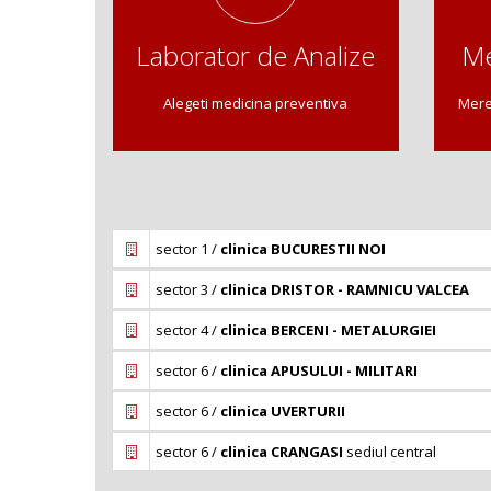
Laborator de Analize
Me
Alegeti medicina preventiva
Mere
sector 1 /
clinica BUCURESTII NOI
sector 3 /
clinica DRISTOR - RAMNICU VALCEA
sector 4 /
clinica BERCENI - METALURGIEI
sector 6 /
clinica APUSULUI - MILITARI
sector 6 /
clinica UVERTURII
sector 6 /
clinica CRANGASI
sediul central